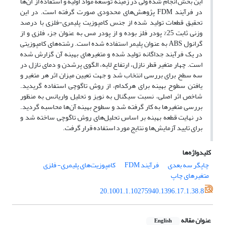
این بخش انجام شده ولی در زمینه توسعه مواد اولیه و استفاده از آن‌ها
در فرآیند FDM پژوهش‌های محدودی صورت گرفته است. در این
تحقیق قطعات تولید شده از جنس کامپوزیت‌ پلیمری-فلزی با درصد
وزنی ثابت 25% پودر فلز بوده و از پودر مس به عنوان جزء فلزی و از
گرانول ABS به عنوان پلیمر استفاده شده است. رشته‌های کامپوزیتی
در یک فرآیند جداگانه تولید شده و متغیر‌های بهینه آن گزارش شده
است. چهار متغیر قطر نازل، ارتفاع لایه، الگوی پرشدن و دمای نازل در
سه سطح برای بررسی انتخاب شد و جهت تعیین میزان اثر هر متغیر و
یافتن سطوح بهینه برای هرکدام، از روش تاگوچی استفاده گریدید.
شاخص اثر اصلی، نسبت سیگنال به نویز و تحلیل واریانس به منظور
بررسی متغیر‌ها به کار گرفته شد و سطوح بهینه آن‌ها محاسبه گردید.
در نهایت قطعه بهینه بر اساس تحلیل‌های روش تاگوچی ساخته شد و
برای تایید آزمایش‌ها و نتایج مورد استفاده قرار گرفت.
کلیدواژه‌ها
چاپگر سه بعدی
فرآیند FDM
کامپوزیت‌های پلیمری- فلزی
متغیر‌های چاپ
20.1001.1.10275940.1396.17.1.38.8
عنوان مقاله
English