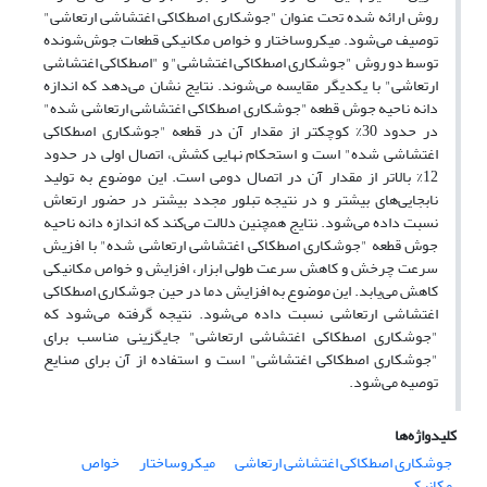
روش ارائه شده تحت عنوان "جوشکاری اصطکاکی اغتشاشی ارتعاشی"
توصیف می‌شود. میکروساختار و خواص مکانیکی قطعات جوش‌شونده
توسط دو روش "جوشکاری اصطکاکی اغتشاشی" و "اصطکاکی اغتشاشی
ارتعاشی" با یکدیگر مقایسه می‌شوند. نتایج نشان می‌دهد که اندازه
دانه ناحیه جوش قطعه "جوشکاری اصطکاکی اغتشاشی ارتعاشی شده"
در حدود 30% کوچکتر از مقدار آن در قطعه "جوشکاری اصطکاکی
اغتشاشی شده" است و استحکام نهایی کشش، اتصال اولی در حدود
12% بالاتر از مقدار آن در اتصال دومی است. این موضوع به تولید
نابجایی‌‌های بیشتر و در نتیجه تبلور مجدد بیشتر در حضور ارتعاش
نسبت داده می‌شود. نتایج همچنین دلالت می‌کند که اندازه دانه ناحیه
جوش قطعه "جوشکاری اصطکاکی اغتشاشی ارتعاشی شده" با افزیش
سرعت چرخش و کاهش سرعت طولی ابزار، افزایش و خواص مکانیکی
کاهش می‌یابد. این موضوع به افزایش دما در حین جوشکاری اصطکاکی
اغتشاشی ارتعاشی نسبت داده می‌شود. نتیجه گرفته می‌شود که
"جوشکاری اصطکاکی اغتشاشی ارتعاشی" جایگزینی مناسب برای
"جوشکاری اصطکاکی اغتشاشی" است و استفاده از آن برای صنایع
توصیه می‌شود.
کلیدواژه‌ها
جوشکاری اصطکاکی اغتشاشی ارتعاشی
میکروساختار
خواص
مکانیکی