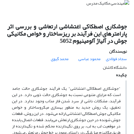
جوشکاری اصطکاکی اغتشاشی ارتعاشی و بررسی اثر
پارامترهای این فرآیند بر ریزساختار و خواص مکانیکی
جوش در آلیاژ آلومینیوم 5052
نویسندگان
سجاد فولادی
محمود عباسی
محمد گیوی
دانشگاه کاشان
چکیده
"جوشکاری اصطکاکی اغتشاشی" یک فرآیند جوشکاری حالت جامد
است که مزایای متنوعی نسبت به جوشکاری حالت ذوبی دارد. در این
فرآیند، مشکلات ناشی از سرد شدن فاز مذاب وجود ندارد. در این
تحقیق، یک روش جدید به منظور بهسازی میکروساختار و خواص
مکانیکی جوش اصطکاکی اغتشاشی ارائه می‌شود. در این روش، قطعات
جوش شونده در حین جوشکاری ارتعاش می‌یابند. قطعات اتصال یابنده
در موقعیت لب به لب، بر روی نگهدارنده محکم شده و نگهدارنده از
طریق مکانیزم میل‌لنگی در راستای عمود بر خط جوش مرتعش می‌شود.