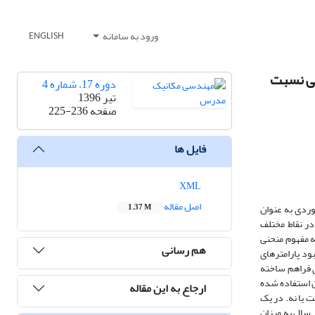
ورود به سامانه
ENGLISH
نی نسبت
دوره 17، شماره 4
تیر 1396
صفحه
225-236
فایل ها
XML
اصل مقاله
وردی به عنوان
1.37 M
در نقاط مختلف
ه مفهوم منحنی
هم رسانی
ود پارامترهای
ی فراهم ساخته
ن استفاده شده
ارجاع به این مقاله
 یا نه. در یک
لید همزمان در سال به میزان