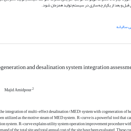
ی سالیانه
cogeneration and desalination system integration assess
2
Majid Amidpour
, the integration of multi-effect desalination (MED) system with cogeneration of
een utilized as the motive steam of MED system. R-curve is a powerful tool that can 
ion system. R-curve explains utility system operation improvement procedure with
mand of the total site and total annual cost of the site have been evaluated. These 