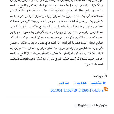
رانگ‌کوتا مرتبه چهارم حل شده‌اند. به منظور اعتبارسنجی، نتایج مطالعه
حاضر و نتایج مطالعات چاپ شده پیشین مقایسه شده و تطابق کامل
مشاهده گردید. عدد بیژن به عنوان پارامتر معیار طراحی در مطالعه
کیفی جهت بررسی فرآیند خنک‌کاری در فرآیندهای پوشش‌دهی قطعات
صنعتی معرفی شده است. تاثیرات پارامترهای مکش، شار حرارتی،
مغناطیس، پارامتر عدد پرنتل و پارامتر منبع گرمایی به صورت مجزا بر
سرعت، دما و انتروپی تولیدی بی‌بعد و عدد بیژن ترسیم شده است.
نتایج نشان می‌دهد؛ با افزایش پارامترهای عدد پرنتل، مکش، منبع
گرمایی، مغناطیس و پارامتر مربوط به شار حرارتی مقدار عدد بیژن به
ترتیب کاهش، کاهش، افزایش، کاهش و کاهش می‌یابد. از نتایج مطالعه
حاضر جهت بهبود فرآیند خنک-کاری پس از پوشش‌دهی قطعات صنعتی
استفاده نمود.
کلیدواژه‌ها
حل تشابهی
عدد بیژن
انتروپی
20.1001.1.10275940.1396.17.4.33.9
عنوان مقاله
English