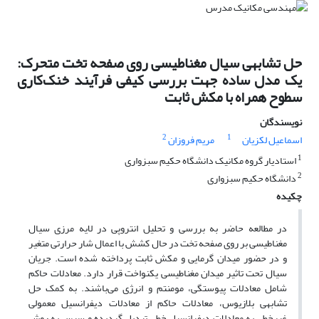
حل تشابهی سیال مغناطیسی روی صفحه تخت متحرک:
یک مدل ساده جهت بررسی کیفی فرآیند خنک‌کاری
سطوح همراه با مکش ثابت
نویسندگان
2
1
اسماعیل لکزیان
مریم فروزان
1
استادیار گروه مکانیک دانشگاه حکیم سبزواری
2
دانشگاه حکیم سبزواری
چکیده
در مطالعه حاضر به بررسی و تحلیل انتروپی در لایه مرزی سیال
مغناطیسی بر روی صفحه تخت در حال کشش با اعمال شار حرارتی متغیر
و در حضور میدان گرمایی و مکش ثابت پرداخته شده است. جریان
سیال تحت تاثیر میدان مغناطیسی یکنواخت قرار دارد. معادلات حاکم
شامل معادلات پیوستگی، مومنتم و انرژی می‌باشند. به کمک حل
تشابهی بلازیوس، معادلات حاکم از معادلات دیفرانسیل معمولی
غیرخطی به معادلات دیفرانسیل خطی تبدیل گردیده و سپس به روش