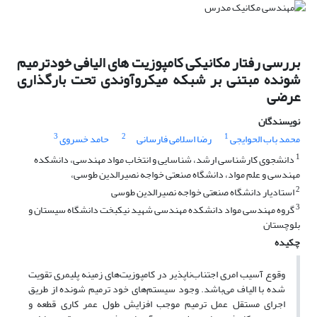
بررسی رفتار مکانیکی کامپوزیت های الیافی خودترمیم
شونده مبتنی بر شبکه میکروآوندی تحت بارگذاری
عرضی
نویسندگان
3
2
1
محمد باب الحوایجی
رضا اسلامی فارسانی
حامد خسروی
1
دانشجوی کارشناسی ارشد، شناسایی و انتخاب مواد مهندسی، دانشکده
مهندسی و علم مواد، دانشگاه صنعتی خواجه نصیرالدین طوسی،
2
استادیار دانشگاه صنعتی خواجه نصیرالدین طوسی
3
گروه مهندسی مواد دانشکده مهندسی شهید نیکبخت دانشگاه سیستان و
بلوچستان
چکیده
وقوع آسیب امری اجتناب‌ناپذیر در کامپوزیت‌های زمینه پلیمری تقویت
شده با الیاف می‌باشد. وجود سیستم‌های خود ترمیم‌ شونده از طریق
اجرای مستقل عمل ترمیم موجب افزایش طول عمر کاری قطعه و