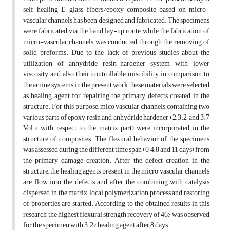
self-healing E-glass fibers/epoxy composite based on micro-
vascular channels has been designed and fabricated. The specimens
were fabricated via the hand lay-up route, while the fabrication of
micro-vascular channels was conducted through the removing of
solid preforms. Due to the lack of previous studies about the
utilization of anhydride resin-hardener system with lower
viscosity and also their controllable miscibility in comparison to
the amine systems, in the present work, these materials were selected
as healing agent for repairing the primary defects created in the
structure. For this purpose, mico vascular channels containing two
various parts of epoxy resin and anhydride hardener (2, 3.2, and 3.7
Vol.% with respect to the matrix part) were incorporated in the
structure of composites. The flexural behavior of the specimens
was assessed during the different time span (0, 4, 8 and 11 days) from
the primary damage creation. After the defect creation in the
structure, the healing agents present in the micro vascular channels
are flow into the defects and after the combining with catalysis
dispersed in the matrix, local polymerization process and restoring
of properties are started. According to the obtained results in this
research, the highest flexural strength recovery of 46% was observed
for the specimen with 3.2% healing agent after 8 days.