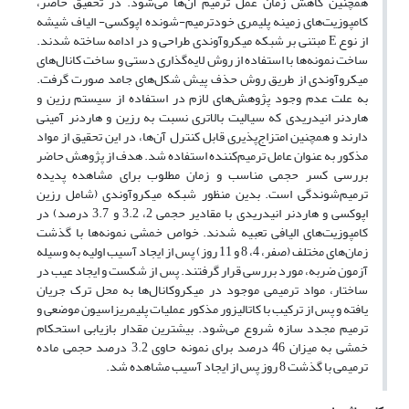
همچنین کاهش زمان عمل ترمیم آن‌ها می‌شود. در تحقیق حاضر،
کامپوزیت‌های زمینه پلیمری خودترمیم-شونده اپوکسی- الیاف شیشه
از نوع E مبتنی بر شبکه میکروآوندی طراحی و در ادامه ساخته شدند.
ساخت نمونه‌ها با استفاده از روش لایه‌گذاری دستی و ساخت کانال‌های
میکروآوندی از طریق روش حذف پیش ‌شکل‌های جامد صورت گرفت.
به علت عدم وجود پژوهش‌های لازم در استفاده از سیستم رزین و
هاردنر انیدریدی که سیالیت بالاتری نسبت به رزین و هاردنر آمینی
دارند و همچنین امتزاج‌پذیری قابل کنترل آن‌ها، در این تحقیق از مواد
مذکور به عنوان عامل ترمیم‌کننده استفاده‌ شد. هدف از پژوهش حاضر
بررسی کسر حجمی مناسب و زمان مطلوب برای مشاهده پدیده
ترمیم‌شوندگی است. بدین منظور شبکه میکروآوندی (شامل رزین
اپوکسی و هارد‌‌‌نر انیدریدی با مقادیر حجمی 2، 3.2 و 3.7 درصد) در
کامپوزیت‌های الیافی تعبیه شدند. خواص خمشی نمونه‌ها با گذشت
زمان‌های مختلف (صفر، 4، 8 و 11 روز) پس از ایجاد آسیب اولیه به وسیله
آزمون ضربه، مورد بررسی قرار گرفتند. پس از شکست و ایجاد عیب در
ساختار، مواد ترمیمی موجود در میکروکانال‌ها به محل ترک جریان
یافته و پس از ترکیب با کاتالیزور مذکور عملیات پلیمریزاسیون موضعی و
ترمیم مجدد سازه شروع می‌شود. بیشترین مقدار بازیابی استحکام
خمشی به میزان 46 درصد برای نمونه حاوی 3.2 درصد حجمی ماده
ترمیمی با گذشت 8 روز پس از ایجاد آسیب مشاهده شد.