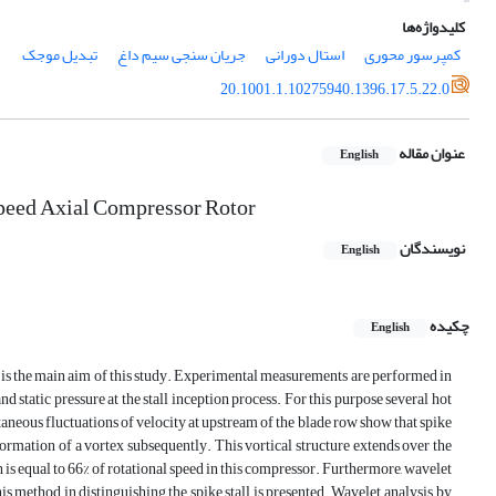
کلیدواژه‌ها
کمپرسور محوری
استال دورانی
جریان سنجی سیم داغ
تبدیل موجک
20.1001.1.10275940.1396.17.5.22.0
عنوان مقاله
English
 Speed Axial Compressor Rotor
نویسندگان
English
چکیده
English
r is the main aim of this study. Experimental measurements are performed in
static pressure at the stall inception process. For this purpose several hot
taneous fluctuations of velocity at upstream of the blade row show that spike
formation of a vortex subsequently. This vortical structure extends over the
 is equal to 66% of rotational speed in this compressor. Furthermore, wavelet
is method in distinguishing the spike stall is presented. Wavelet analysis, by