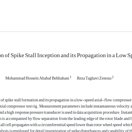
on of Spike Stall Inception and its Propagation in a Low
1
2
Mohammad Hossein Ababaf Behbahani
Reza Taghavi Zenous
 of spike stall formation and its propagation in a low-speed axial-flow compresso
xial compressor test rig. Measurement parameters include instantaneous velocity and 
nd a high response pressure transducer is used in data acquisition procedure. Instan
on is accompanied by flow separation from the leading edge of the rotor blade and 
tall cell propagates with a circumferential speed lower than rotor wheel speed which
lysis is employed for detail investigation of spike disturbances and capability of th