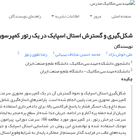
صفحه اصلی
مرور
اطلاعات نشریه
راهنمای نویسندگان
شکل‌گیری و گسترش استال اسپایک در یک رتور کمپرسور
نویسندگان
2
1
1
علی خوش نژاد
محمد حسین عباباف بهبهانی
رضا تقوی زنوز
1
دانشجوی دانشکده مهندسی مکانیک، دانشگاه علم و صنعت ایران
2
دانشکده مهندسی مکانیک - دانشگاه علم و صنعت ایران
چکیده
شکل‌گیری استال اسپایک و نحوه گسترش آن در یک کمپرسور محوری سرعت پایی
کمپرسور محوری سرعت پایین انجام شده است. پارامترهای اندازه‌گیری شامل س
سیم داغ و یک حسگر فشار با پاسخ فرکانسی بالا، برای داده‌برداری استفاده
جریان از لبه حمله پره آغاز و در ادامه، جریان جدا شده از سطح پره منجر به ای
سرعت چرخش رتور، در کمپرسور مورد
موجک استفاده شده و توانمندی این روش در شناسایی استال اسپایک و جزئی
پدیده‌های غالب در فرایند گذار سیستم از عملکرد پایدار به شرایط وقوع استال 