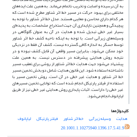
به آن نرسیده و اصابت و تخریب ناتمام می‌ماند. به همین علت ایده‌های
مختلفی برای بهبود حرکت در مسیر خط اثر شناور مطرح شده است که
هر کدام دارای محاسن و معایبی هستند. مدل خط اثر شناور با توجه به
پیچیدگی و همچنین ناپایداری آن جهت استخراج مشخصات، به پدیده‌ای
بسیار غیر خطی تبدیل شده و هدایت در آن به عنوان گلوگاهی در
وسیله‌های زیرآبی است. با توجه به اینکه ناحیه کشف خط اثر شناور
توسط حسگر به اندازه کافی گسترده نیست، کشف آن فقط در نزدیکی
خود ممکن می‌شود، بنابراین مسیر واقعی آن قابل کشف نبوده و در
نتیجه روش هدایتی پیشرفته در دسترس نیست. به همین علت
پیشنهاد می‌شود جهت هدایت خط اثر شناور از روشی برای تعقیب مسیر
ناشناخته استفاده شود. این قانون هدایت شامل دو بخش تخمین مسیر
خط اثر شناور و هدایت غیر خطی در آن است. روش تخمین مسیر با
استفاده از فیلتر پارتیکل انجام شده است که توانایی تخمین مسیرهای
غیر خطی را داراست. اثبات پایداری روش هدایتی غیر خطی نیز از طریق
لیاپانوف انجام می‌شود.
کلیدواژه‌ها
هدایت
وسیله زیرآبی
خط اثر شناور
فیلتر پارتیکل
لیاپانوف
20.1001.1.10275940.1396.17.5.41.9