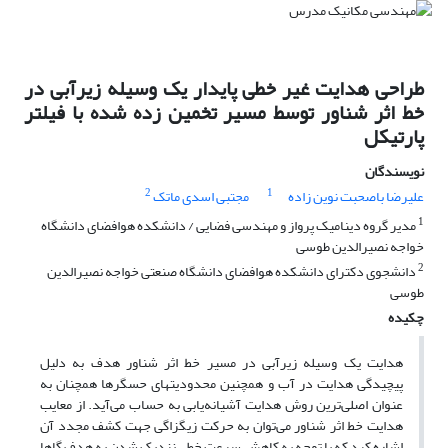
طراحی هدایت غیر خطی پایدار یک وسیله زیرآبی در
خط اثر شناور توسط مسیر تخمین زده شده با فیلتر
پارتیکل
نویسندگان
2
1
علیرضا باصحبت نوین زاده
مجتبی اسدی ماتک
1
مدیر گروه دینامیک پرواز و مهندسی فضایی / دانشکده هوافضای دانشگاه
خواجه نصیرالدین طوسی
2
دانشجوی دکترای دانشکده هوافضای دانشگاه صنعتی خواجه نصیرالدین
طوسی
چکیده
هدایت یک وسیله زیرآبی در مسیر خط اثر شناور هدف به دلیل
پیچیدگی هدایت در آب و همچنین محدودیتهای حسگرها همچنان به
عنوان اصلی‌ترین روش هدایت آشیانه‌یابی به حساب می‌آید. از معایب
هدایت خط اثر شناور می‌توان به حرکت زیگزاگی جهت کشف مجدد آن
اشاره کرد که با توجه به کاهش سرعت خطی نزدیک شدن به هدف گاها