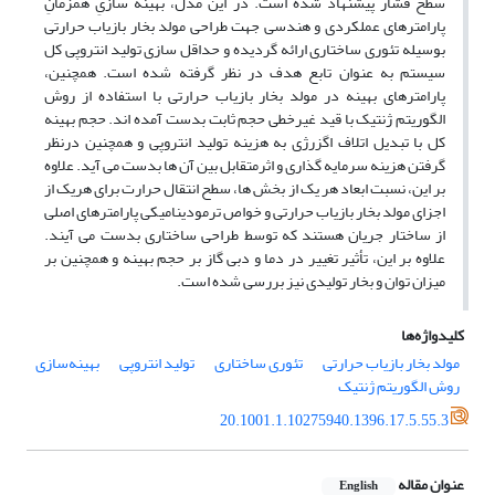
سطح فشار پیشنهاد شده است. در این مدل، بهینه سازیِ همزمانِ
پارامترهای عملکردی و هندسی جهت طراحی مولد بخار بازیاب حرارتی
بوسیله تئوری ساختاری ارائه گردیده و حداقل سازی تولید انتروپی کل
سیستم به عنوان تابع هدف در نظر گرفته شده است. همچنین،
پارامترهای بهینه در مولد بخار بازیاب حرارتی با استفاده از روش
الگوریتم ژنتیک با قید غیرخطی حجم ثابت بدست آمده اند. حجم بهینه
کل با تبدیل اتلاف اگزرژی به هزینه تولید انتروپی و همچنین درنظر
گرفتن هزینه سرمایه گذاری و اثرمتقابل بین آن ها بدست می آید. علاوه
بر این، نسبت ابعاد هر یک از بخش ها، سطح انتقال حرارت برای هریک از
اجزای مولد بخار بازیاب حرارتی و خواص ترمودینامیکی پارامترهای اصلی
از ساختار جریان هستند که توسط طراحی ساختاری بدست می آیند.
علاوه بر این، تأثیر تغییر در دما و دبی گاز بر حجم بهینه و همچنین بر
میزان توان و بخار تولیدی نیز بررسی شده است.
کلیدواژه‌ها
مولد بخار بازیاب حرارتی
تئوری ساختاری
تولید انتروپی
بهینه‌سازی
روش الگوریتم ژنتیک
20.1001.1.10275940.1396.17.5.55.3
عنوان مقاله
English