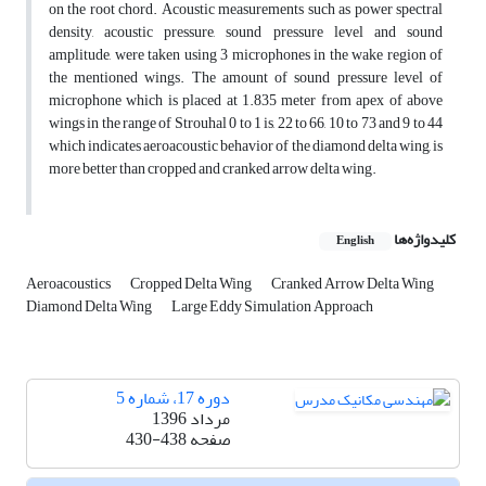
on the root chord. Acoustic measurements such as power spectral
density, acoustic pressure, sound pressure level and sound
amplitude, were taken using 3 microphones in the wake region of
the mentioned wings. The amount of sound pressure level of
microphone which is placed at 1.835 meter from apex of above
wings in the range of Strouhal 0 to 1 is, 22 to 66, 10 to 73 and 9 to 44
which indicates aeroacoustic behavior of the diamond delta wing, is
more better than cropped and cranked arrow delta wing.
کلیدواژه‌ها
English
Aeroacoustics
Cropped Delta Wing
Cranked Arrow Delta Wing
Diamond Delta Wing
Large Eddy Simulation Approach
دوره 17، شماره 5
مرداد 1396
صفحه
430-438