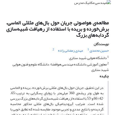
مطالعه‌ی هواصوتی جریان حول بال‌های مثلثی الماسی،
برش‌خورده و بریده با استفاده از رهیافت شبیه‌سازی
گردابه‌های بزرگ
نویسندگان
2
1
حسین محمدی
مهدی رمضانی زاده
1
دانشگاه هوایی شهید ستاری
2
معاون آموزشی دانشکده مهندسی هوافضا/ دانشگاه علوم و فنون هوایی
شهید ستاری
چکیده
در این تحقیق، جریان حول بال‌های مثلثی برش‌خورده، بریده و الماسی
به طول وتر ریشه‌ی 360 میلی‌متر با زوایای پسگرایی به ترتیب،°65،
°42/°66 و °53 با استفاده از رهیافت شبیه‌سازی گردابه‌های بزرگ بررسی
شده است. ضرایب آیرودینامیکی بال‌های مثلثی مذکور محاسبه
گردیده و با نتایج عددی و تجربی موجود مقایسه شده که تطابق خوبی با
نتایج تجربی مشاهده شده است. شرایط مرزی استفاده شده به منظور