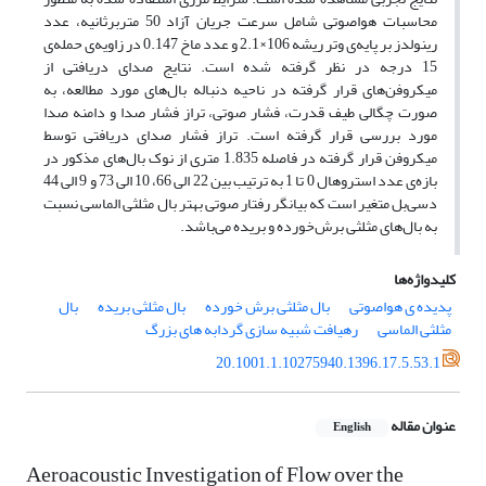
محاسبات هواصوتی شامل سرعت جریان آزاد 50 متربرثانیه، عدد
رینولدز بر پایه‌ی وتر ریشه 106×2.1 و عدد ماخ 0.147 در زاویه‌ی حمله‌ی
15 درجه در نظر گرفته شده است. نتایج صدای دریافتی از
میکروفن‌های قرار گرفته در ناحیه دنباله بال‌های مورد مطالعه، به
صورت چگالی طیف قدرت، فشار صوتی، تراز فشار صدا و دامنه صدا
مورد بررسی قرار گرفته است. تراز فشار صدای دریافتی توسط
میکروفن قرار گرفته در فاصله 1.835 متری از نوک بال‌های مذکور در
بازه‌ی عدد استروهال 0 تا 1 به ترتیب بین 22 الی 66، 10 الی 73 و 9 الی 44
دسی‌بل متغیر است که بیانگر رفتار صوتی بهتر بال مثلثی الماسی نسبت
به بال‌های مثلثی برش‌خورده و بریده می‌باشد.
کلیدواژه‌ها
پدیده ی هواصوتی
بال مثلثی برش خورده
بال مثلثی بریده
بال
مثلثی الماسی
رهیافت شبیه سازی گردابه های بزرگ
20.1001.1.10275940.1396.17.5.53.1
عنوان مقاله
English
Aeroacoustic Investigation of Flow over the