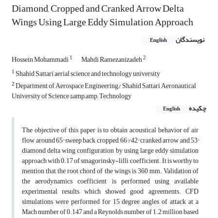
Diamond, Cropped and Cranked Arrow Delta
Wings Using Large Eddy Simulation Approach
نویسندگان
English
1
2
Hossein Mohammadi
Mahdi Ramezanizadeh
1
Shahid Sattari aerial science and technology university
2
Department of Aerospace Engineering/ Shahid Sattari Aeronautical
University of Science &amp;amp; Technology
چکیده
English
The objective of this paper is to obtain acoustical behavior of air
flow around 65° sweep back cropped, 66°/42° cranked arrow and 53°
diamond delta wing configuration by using large eddy simulation
approach with 0.17 of smagorinsky-lilli coefficient. It is worthy to
mention that the root chord of the wings is 360 mm. Validation of
the aerodynamics coefficient is performed using available
experimental results which showed good agreements. CFD
simulations were performed for 15 degree angles of attack at a
Mach number of 0.147 and a Reynolds number of 1.2 million based