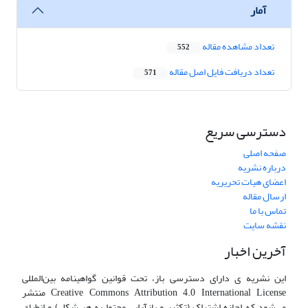
آمار
تعداد مشاهده مقاله
552
تعداد دریافت فایل اصل مقاله
571
دسترسی سریع
صفحه اصلی
درباره نشریه
اعضای هیات تحریریه
ارسال مقاله
تماس با ما
نقشه سایت
آخرین اخبار
این نشریه ی دارای دسترسی باز، تحت قوانین گواهینامه بین‌المللی
Creative Commons Attribution 4.0 International License منتشر
می‌شود که اجازه اشتراک (تکثیر و بازآرایی محتوا به هر شکل) و انطباق