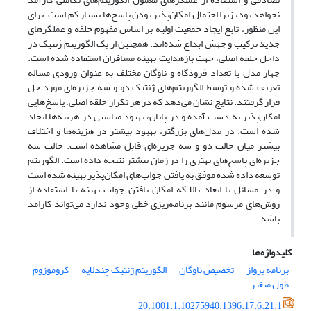
نخواهد بود، زیرا احتمال امکان‌پذیر بودن پاسخ‌ها بسیار کم است. برای
این منظور، تابع ایجاد جمعیت اولیه بر اساس مفهوم حلقه و عملگرهای
جدید ترکیب و جهش ابداع شده‌اند. همچنین از یک الگوریتم ژنتیک در
داخل حلقه اصلی، جهت بازهدایت بهینه مسافران استفاده شده است.
چهار مدل‌ با تعداد فرودگاه و ناوگان مختلف به عنوان ورودی مساله
تعریف شده و توسط الگوریتم‌های ژنتیک دو و سه جزیره‌ای مورد حل
قرار گرفتند. نتایج نشان می‌دهد که در هر تکرار حلقه اصلی، پاسخ‌هایی
امکان‌پذیر به دست آمده و در پایان، بهبود مناسبی در هزینه‌ها ایجاد
شده است. در مدل‌های بزرگتر، بهبود بیشتر در هزینه‌ها و اختلاف
بیشتر میان حالت دو و سه جزیره‌ای قابل مشاهده است. حالت سه
جزیره‌ای پاسخ‌های بهتری را در زمان بیشتر نتیجه داده است. الگوریتم‌
توسعه داده شده موفق به یافتن جواب‌های امکان‌پذیر بهینه شده است
و در مسائل با ابعاد بالا که امکان یافتن جواب بهینه با استفاده از
روش‌های مرسوم مانند برنامه‌ریزی خطی وجود ندارد می‌تواند کارامد
باشد.
کلیدواژه‌ها
برنامه پرواز
تخصیص ناوگان
الگوریتم ژنتیک چندلایه
کروموزوم
طول متغیر
20.1001.1.10275940.1396.17.6.21.1