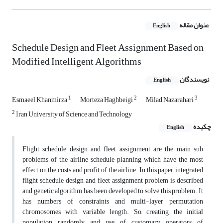
عنوان مقاله
English
Schedule Design and Fleet Assignment Based on
Modified Intelligent Algorithms
نویسندگان
English
1
2
3
Esmaeel Khanmirza
Morteza Haghbeigi
Milad Nazarahari
2
Iran University of Science and Technology
چکیده
English
Flight schedule design and fleet assignment are the main sub
problems of the airline schedule planning which have the most
effect on the costs and profit of the airline. In this paper, integrated
flight schedule design and fleet assignment problem is described
and genetic algorithm has been developed to solve this problem. It
has numbers of constraints and multi-layer permutation
chromosomes with variable length. So, creating the initial
population randomly and use of customary operators of