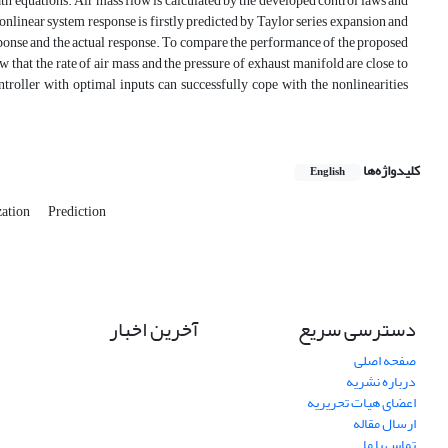
ath equations. Air mass flow is calculated by the developed control laws and
onlinear system response is firstly predicted by Taylor series expansion and
sponse and the actual response. To compare the performance of the proposed
 that the rate of air mass and the pressure of exhaust manifold are close to
troller with optimal inputs can successfully cope with the nonlinearities
کلیدواژه‌ها
English
zation
Prediction
دسترسی سریع
آخرین اخبار
صفحه اصلی
درباره نشریه
اعضای هیات تحریریه
ارسال مقاله
تماس با ما