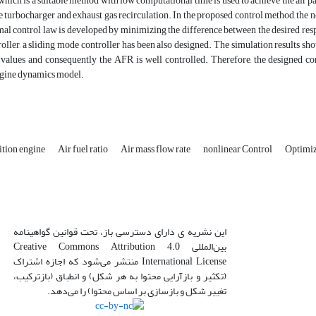
hich is a suitable method with low computational time is used to achieve the air p
e turbocharger and exhaust gas recirculation. In the proposed control method, the n
mal control law is developed by minimizing the difference between the desired re
oller, a sliding mode controller has been also designed. The simulation results show
 values and consequently the AFR is well controlled. Therefore, the designed con
engine dynamics model.
ition engine
Air fuel ratio
Air mass flow rate
nonlinear Control
Optimi
این نشریه ی دارای دسترسی باز، تحت قوانین گواهینامه
بین‌المللی Creative Commons Attribution 4.0
International License منتشر می‌شود که اجازه اشتراک
(تکثیر و بازآرایی محتوا به هر شکل) و انطباق (بازترکیب،
تغییر شکل و بازسازی بر اساس محتوا) را می‌دهد.