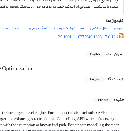
چند راهه‌ی خروجی به مقادیر مطلوب، کاملاً نزدیک است و درنتیجه نسبت کلی ه
بهینه با موفقیت از عهده‌ی اثرات غیرخطی موجود در مدل دینامیکی موتور برآید.
کلیدواژه‌ها
موتور اشتعال‌تراکمی
نسبت هوا به سوخت
آهنگ جرمی هوا
کنترل غیرخط
20.1001.1.10275940.1396.17.6.12.2
عنوان مقاله
English
ng Optimization
نویسندگان
English
چکیده
English
 a turbocharged diesel engine. For this aim, the air-fuel ratio (AFR) and the
arger and exhaust gas recirculation. Controlling AFR which affects engine
ate with the assumption of known fuel path. For air path modelling, the mean