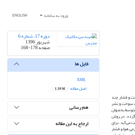
ورود به سامانه
ENGLISH
دوره 17، شماره 6
شهریور 1396
صفحه
168-178
فایل ها
XML
اصل مقاله
1.39 M
خت و فشار چند
رف سوخت و نشر
هم رسانی
توسط به‌عنوان
‌گردد. در روش
 می‌آید. برای
ارجاع به این مقاله
می هوا و فشار