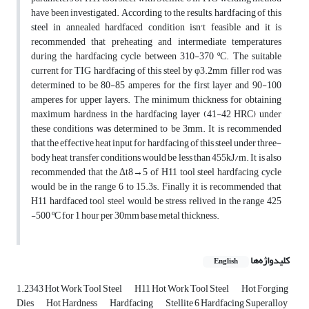
have been investigated. According to the results, hardfacing of this
steel in annealed hardfaced condition isn't feasible and it is
recommended that preheating and intermediate temperatures
during the hardfacing cycle between 310-370 ºC. The suitable
current for TIG hardfacing of this steel by φ3.2mm filler rod was
determined to be 80-85 amperes for the first layer and 90-100
amperes for upper layers. The minimum thickness for obtaining
maximum hardness in the hardfacing layer (41-42 HRC) under
these conditions was determined to be 3mm. It is recommended
that the effective heat input for hardfacing of this steel under three-
body heat transfer conditions would be less than 455kJ/m. It is also
recommended that the Δt8→5 of H11 tool steel hardfacing cycle
would be in the range 6 to 15.3s. Finally it is recommended that
H11 hardfaced tool steel would be stress relived in the range 425
-500 ºC for 1 hour per 30mm base metal thickness.
کلیدواژه‌ها
English
1.2343 Hot Work Tool Steel
H11 Hot Work Tool Steel
Hot Forging
Dies
Hot Hardness
Hardfacing
Stellite 6 Hardfacing Superalloy