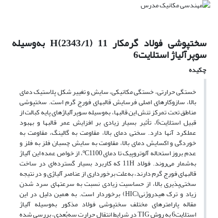
سختپوشی فولاد گرمکار 11 H(2343/1) به‌وسیله
‌سوپرآلیاژ استلایت‌6‌
چکیده
خستگی حرارتی، خستگی مکانیکی، سایش و تغییر شکل پلاستیک دمای
بالا، سازوکارهای اصلی فرسایش قالبهای فورج گرم است. سختپوشی
مناطق تحت تمرکز تنش این قالبها، به‌وسیله سوپرآلیاژهای پایه کبالت از
قبیل استلایت‌6، تأثیر بسیار زیادی بر افزایش عمر قالبها و بهبود
عملکرد آنها دارد. سختی دمای بالا، مقاومت به گالینگ، مقاومت به
خوردگی و اکسایش دمای بالا، مقاومت به سایش چسبان فلز به فلز و
عدم بروز استحاله آلوتروپیک تا دمای ºC1100، از خواص عمده این آلیاژ
به‌شمار می‌روند. فولاد 11H که کاربرد بسیار گسترده‌ای در ساخت
قالبهای فورج گرم دارند، به‌علت برخورداری از عناصر آلیاژی و در نتیجه
سختی‌پذیری بالا، از حساسیت زیادی نسبت به سرعتهای سرد شدن
زیاد و ترک هیدروژنی(HIC) برخوردار است. به همین دلیل در این
مقاله پارامترهای مختلف سختپوشی فولاد مذکور به‌وسیله آلیاژ
استلایت‌6 به روش TIG در شرایط انتقال حرارت سه‌بُعدی، بررسی شده