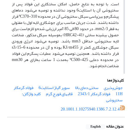
است. با توجه به نتایج حاصل، امکان سختکاری این فولاد پس از
سختپوشی آن با استلایت‌6 وجود نداشته و توصیه می‌شود دماهای
پیشگرم و بین‌پاسی سیکل سختپوشی آن در محدوده ºC370-310 قرار
داشته باشند. شدت جریان مناسب برای جوشکاری لایه اول با مفتولی
به قطر mm2/3، در حدود 80 الی 85 آمپر ارزیابی ‌شده و لازم ‌است برای
حصول بیشینه سختی‌ (HRC42-41) به‌وسیله سیکل مذکور، ضخامت
‌لایه ‌سختپوشی حداقل mm3 باشد. توصیه می‌شود انرژی ورودی
سیکل جوشکاری کمتر از KJ/m455 بوده و آن در محدوده s3/15-6
قرار داشته باشد. همچنین توصیه می‌شود عملیات پسگرم این فولاد
در محدوده دمایی ºC500-425 به‌‌مدت 1 ساعت به‌ازای هر mm30
ضخامت انجام شود.
کلیدواژه‌ها
جوش‌پذیری
سختی دمای بالا
سوپر آلیاژ استلایت6
فولاد گرمکار
11H
فولاد گرمکار 2343/1
قالبهای فورج گرم
کلید واژگان:
سختپوشی
20.1001.1.10275940.1386.7.2.12.4
عنوان مقاله
English