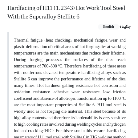
Hardfacing of H11 (1.2343) Hot Work Tool Steel
With the Superalloy Stellite 6
چکیده
English
Thermal fatigue (heat checking), mechanical fatigue, wear and
plastic deformation of critical areas of hot forging dies at working
temperatures are the main mechanisms that reduce their lifetime.
During forging processes the surfaces of the dies reach
temperatures of 700-800 ºC. Therefore, hardfacing of these areas
with nonferrous elevated temperature hardfacing alloys such as
Stellite 6 can improve the performance and lifetime of the dies,
many times. Hot hardness, galling resistance, hot corrosion and
oxidation resistance, adhesive wear resistance, low friction
coefficient and absence of allotropic transformation up to 1100 ºC
are the most important properties of Stellite 6. H11 tool steel is
widely used as hot forging die material. This steel because of its
high alloy contents and, therefore, its hardenability is very sensitive
to high cooling rates involved during welding cycles and hydrogen
induced cracking (HIC). For this reason, in this research hardfacing
parameters of H11 tool steel with Stellite 6 in TIG welding method