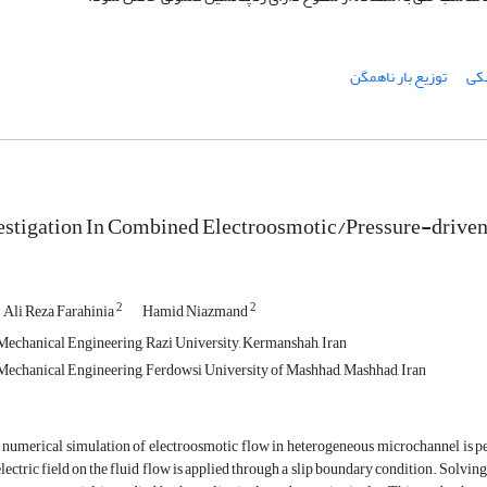
کی
توزیع بار ناهمگن
estigation In Combined Electroosmotic/Pressure-drive
2
2
Ali Reza Farahinia
Hamid Niazmand
echanical Engineering, Razi University, Kermanshah, Iran
echanical Engineering, Ferdowsi University of Mashhad, Mashhad, Iran
cle numerical simulation of electroosmotic flow in heterogeneous microchannel 
 electric field on the fluid flow is applied through a slip boundary condition. Solv