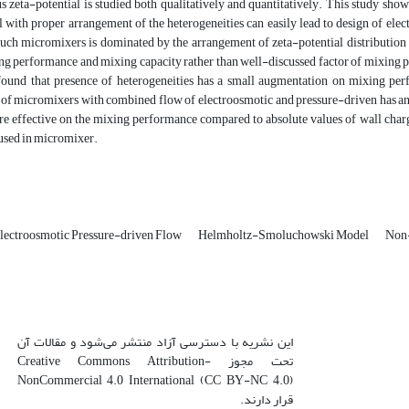
 zeta-potential is studied both qualitatively and quantitatively. This study sho
 with proper arrangement of the heterogeneities can easily lead to design of e
uch micromixers is dominated by the arrangement of zeta-potential distribution as
ng performance and mixing capacity rather than well-discussed factor of mixing p
is found that presence of heterogeneities has a small augmentation on mixing pe
of micromixers with combined flow of electroosmotic and pressure-driven has an o
ore effective on the mixing performance compared to absolute values of wall cha
 used in micromixer.
lectroosmotic Pressure-driven Flow
Helmholtz-Smoluchowski Model
Non-
این نشریه با دسترسی آزاد منتشر می‌شود و مقالات آن
تحت مجوز Creative Commons Attribution-
NonCommercial 4.0 International (CC BY-NC 4.0)
قرار دارند.