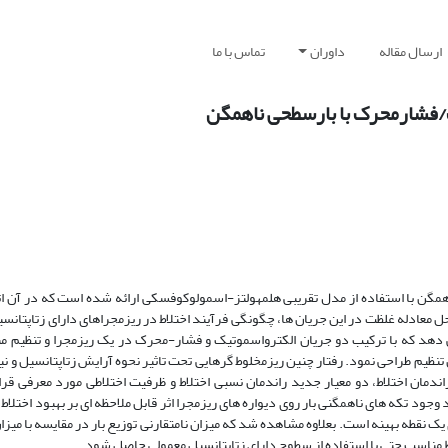
ارسال مقاله
داوران
تماس با ما
/فشار­محرک با بارسطحی ناهمگن
مگن با استفاده از مدل تقریبی هلمهولتز-اسمولوکوفسکی ارائه شده است که در آن اث
ل معادله غلظت در این جریان ها، چگونگی فرآیند اختلاط در ریزمجراهای دارای زتاپتانس
دهد که با ترکیب دو جریان الکترواسموتیک و فشار-محرک در یک ریزمجرا و تنظیم م
 تنظیم طراحی نمود. رفتار چنین ریزمخلوط گرهایی تحت تاثیر نحوه آرایش زتاپتانسیل و نی
راندمان اختلاط، دو معیار جدید راندمان نسبی اختلاط و ظرفیت اختلاطی مورد معرفی قرار
جود تکه های ناهمگنی بار روی دیواره های ریزمجرا اثر قابل ملاحظه ای بر بهبود اختلاط ن
قطه بهینه است. بعلاوه مشاهده شد که میزان نامتقارنی توزیع بار در مقایسه با میزان ا
اط مناسب حتی با استفاده از سطوح دارای زتاپتانسیل معمولی حاصل شود.