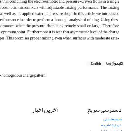
ws that combining the electroosmotic and pressure-driven flows in a single
lectroosmotic micromixers with adjustable mixing performance. The mixing
 well as the applied external pressure drop. In this article we introduced
erformance in order to perform a thorough analysis of mixing. Using these
rformance when the pressure drop is extremely small or large. Therefore,
ptimum point. Furthermore, it is seen that asymmetric level of the charge
rges. This promises proper mixing even when surfaces with moderate zeta-
کلیدواژه‌ها
English
homogenous charge pattern
دسترسی سریع
آخرین اخبار
صفحه اصلی
درباره نشریه