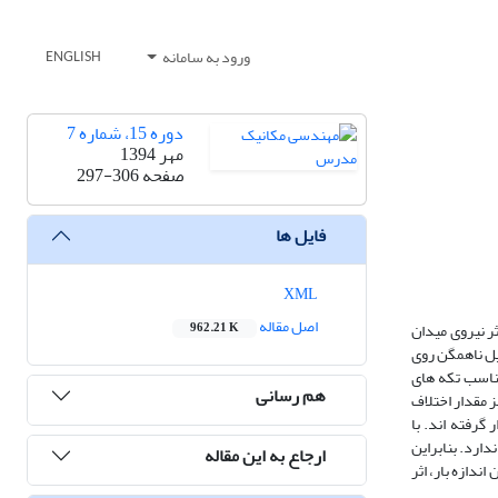
ورود به سامانه
ENGLISH
دوره 15، شماره 7
مهر 1394
صفحه
297-306
فایل ها
XML
اصل مقاله
ر نیروی میدان
962.21 K
یل ناهمگن روی
ناسب تکه های
هم رسانی
ز مقدار اختلاف
 گرفته اند. با
دارد. بنابراین
ارجاع به این مقاله
ندازه بار، اثر