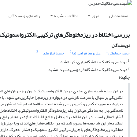
صفحه اصلی
مرور
اطلاعات نشریه
راهنمای نویسندگان
بررسی اختلاط در ریزمخلوط‌گرهای ترکیبی الکترواسموتیک
نویسندگان
2
2
1
جعفر جماعتی
علی رضا فراهی نیا
حمید نیازمند
1
مهندسی مکانیک، دانشگاه رازی، کرمانشاه
2
مهندسی مکانیک، دانشگاه فردوسی مشهد، مشهد
چکیده
در این مقاله شبیه سازی عددی جریان الکترواسموتیک درون ریزجریان های ناه
الکتریکی بر سیال با سرعت لغزشی در دیواره ی ریزمـجرا جایگزین می شود. با ح
دیواره، به صورت کیفی و کمی بررسی شده است. مطالعه انجام شده نشان می 
ناهمگنی بار، به سادگی می توان یک ریزمخلوط گر الکترواسموتیکی با اختلاط قابل
فشار اعمالی است. در این مقاله برای تحلیل جامع اختلاط، علاوه بر معیار رایج 
استفاده از این شاخصه ها معلوم شد که در اختلاف فشارهای اندک و یا خیلی زیاد و
عملکرد ریزمخلوط گرهای با جریان ترکیبی الکترواسموتیک و فشار-محرک دارای یک ن
جدی تری بر عملکرد اختلاطی ریزمخلوط گر دارد. این امر تضمین می کند که اختل