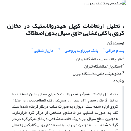
، تحلیل ارتعاشات کوپل هیدروالاستیک در مخازن
کروی با کفی غشایی حاوی سیال بدون اصطکاک
نویسندگان
3
2
1
بهنام چراغی
بابک میرزاوند بروجنی
مازیار شفایی
1
فارغ التحصیل/ دانشگاه تهران
2
استادیار /دانشگاه تهران
3
عضو هیئت علمی/دانشگاه تهران
چکیده
یک تحلیل ارتعاش هم‌گیر هیدروالاستیک برای سیال بدون اصطکاک با
درنظر گرفتن سطح آزاد سیال و همچنین کف انعطاف‌پذیر، در مخزن
کروی ارایه شده‌است. دیواره به صورت صلب درنظر گرفته شده‌است.
کف به صورت غشایی در فاصله‌ی مشخص از مرکز کره قراردارد،
همچنین سطح سیال نیز دریک فاصله مشخص دربالای مرکز کره درنظر
گرفته شده‌است. همچنین درنهایت با استفاده از روش گالرکین و اعمال
آن بر معادلات نهایی، نتایج موردنظر بدست آمده‌اند. تاثیر پارامترهای