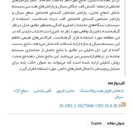
مختلفی ازجمله؛ کشش کف، چگالی سیال و پارامترهای هندسی سیستم
شامل شعاع مخزن، پارامتر مشخص کننده‌ی فاصله‌ی سطح سیال و
پارامتر مشخص کننده‌ی فاصله‌ی کف، دیده شده‌است. استفاده از
سیستم دستگاه‌های مختصات اصلی و کمکی به‌منظور تطابق مدل درنظر
گرفته‌شده با فیزیک واقعی مورد نظر ما، امری است اجتناب ناپذیر که در
این مطالعه مورد استفاده قرار گرفته‌است. فرکانس‌های طبیعی تلاطم
این سیستم سیال و سازه ارایه شده‌اند که نشان می‌دهد؛ نتایج بدست
آمده از این حل تحلیلی در تطابق با نتایج حاصل از مدلسازی سیستم
مشابه در نرم‌افزارانسیس نیز می‌باشد. این نتایج نشان‌ دهنده‌ی صحت
روش تحلیلی ارایه شده است که می‌تواند به عنوان حالت پایه برای
مسایل پیچیده‌تر با اعمال المان‌های خاص، مورد استفاده قرار گیرد.
کلیدواژه‌ها
ارتعاش کوپل هیدروالاستیک
مخزن کروی
کفی غشایی
سطح آزاد
سیال
20.1001.1.10275940.1395.16.4.30.9
عنوان مقاله
English