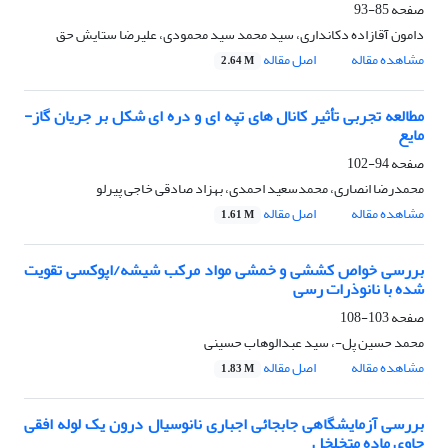
صفحه
85-93
دامون آقازاده دکانداری، سید محمد سید محمودی، علیرضا ستایش حق
مشاهده مقاله
اصل مقاله
2.64 M
مطالعه تجربی تأثیر کانال های تپه ای و دره ای شکل بر جریان گاز-
مایع
صفحه
94-102
محمدرضا انصاری، محمدسعید احمدی، بهزاد صادقی خاجی پیرلو
مشاهده مقاله
اصل مقاله
1.61 M
بررسی خواص کششی و خمشی مواد مرکب شیشه/اپوکسی تقویت
شده با نانوذرات رسی
صفحه
103-108
محمد حسین پل-، سید عبدالوهاب حسینی
مشاهده مقاله
اصل مقاله
1.83 M
بررسی آزمایشگاهی جابجائی اجباری نانوسیال درون یک لوله افقی
حاوی ماده متخلخل