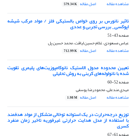
مشاهده مقاله
اصل مقاله
579.34 K
تاثیر نانو‌رس بر روی خواص بالستیکی فلز / مواد مرکب شیشه
اپوکسی_ بررسی تجربی و عددی
صفحه
43-51
عباس مسعودی، غلام حسین لیاقت، محمد حسین پل
مشاهده مقاله
اصل مقاله
712.99 K
تعیین محدوده مدول الاستیک نانوکامپوزیت‌های پلیمری تقویت
شده با نانولوله‌های کربنی به روش تحلیلی
صفحه
52-60
مهدی مندعلی، محمودرضا یوسفی
مشاهده مقاله
اصل مقاله
1.98 M
توزیع درجه‌حرارت در یک استوانه توخالی متشکل از مواد هدفمند
با استفاده از مدل هدایت حرارتی غیرفوریه تاخیر زمان منفرد
کسری
صفحه
61-67