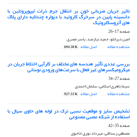
تاثیر جریان ضربانی خون بر انتقال جرم ذرات لیپوپروتئین با
دانسیته پایین در سرخرگ کاروتید با دیواره چندلایه دارای پلاک
های آتروسکلروتیک
صفحه
17-26
امین دیرانلو، حمید نیازمند، یاسر مصری
مشاهده مقاله
اصل مقاله
694.38 K
بررسی عددی تأثیر هندسه های مختلف بر کارآیی اختلاط جریان در
میکرومیکسرهای غیر فعال با سرعت‌های ورودی نوسانی
صفحه
27-34
سیما باهری اسلامی، سلمان احمدی
مشاهده مقاله
اصل مقاله
927.53 K
تشخیص سایز و موقعیت نسبی ترک در لوله های حاوی سیال با
استفاده از شبکه عصبی مصنوعی
صفحه
35-42
مصطفی رستاقی، مهرداد نوری خاجوی