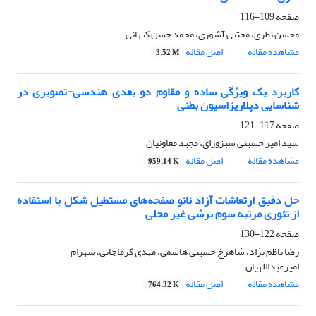
صفحه
109-116
محسن نظری، مجتبی آشوری، محمد حسن کیهانی
مشاهده مقاله
اصل مقاله
3.52 M
کاربرد یک ویژگی ساده و مقاوم دو بعدی هندسی-تصویری در
شناسایی دپلاریزاسیون بطنی
صفحه
117-121
سید امیر حسینی سبزورای، مجید معاونیان
مشاهده مقاله
اصل مقاله
959.14 K
حل دقیق ارتعاشات آزاد نانو صفحه‌های مستطیل شکل با استفاده
از تئوری مرتبه سوم برشی غیر محلی
صفحه
122-130
رضا ناظم نژاد، شاهرخ حسینی هاشمی، مهدی کرماجانی، شهرام
امیرعبداللهیان
مشاهده مقاله
اصل مقاله
764.32 K