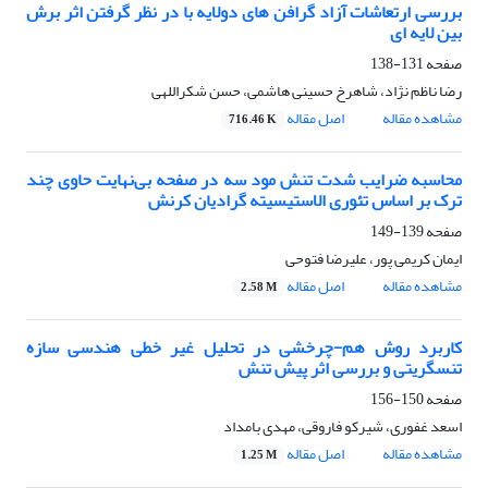
بررسی ارتعاشات آزاد گرافن های دولایه با در نظر گرفتن اثر برش
بین لایه ای
صفحه
131-138
رضا ناظم نژاد، شاهرخ حسینی هاشمی، حسن شکراللهی
مشاهده مقاله
اصل مقاله
716.46 K
محاسبه ضرایب شدت تنش مود سه در صفحه بی‌نهایت حاوی چند
ترک بر اساس تئوری الاستیسیته گرادیان کرنش
صفحه
139-149
ایمان کریمی پور، علیرضا فتوحی
مشاهده مقاله
اصل مقاله
2.58 M
کاربرد روش هم-چرخشی در تحلیل غیر خطی هندسی سازه
تنسگریتی و بررسی اثر پیش تنش
صفحه
150-156
اسعد غفوری، شیرکو فاروقی، مهدی بامداد
مشاهده مقاله
اصل مقاله
1.25 M