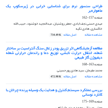
طراحی سنسور نرم برای شناسایی خرابی در ژیرسکوپ یک
ماهواره‌بر
صفحه
157-162
مهدی حسنی نجف ابادی، جعفر روشنیان، عبدالمجید خوشنود، حبیب الله
خاکساری، هادی تکیه
مشاهده مقاله
اصل مقاله
734.49 K
مطالعه آزمایشگاهی اثر تزریق پودر زغال سنگ آنتراسیت بر ساختار
شعله، انتقال حرارت تابشی، توزیع دما و راندمان حرارتی شعله
دیفیوژن گاز طبیعی
صفحه
163-168
محمد مقیمان، سید هادی پورحسینی
مشاهده مقاله
اصل مقاله
472.98 K
بررسی عملکرد سیستم کنترل و هدایت یک وسیله پرنده چرخان با
کانارد نوسانی
صفحه
169-175
مجتبی میرزائی، محمد مهدی علیشاهی