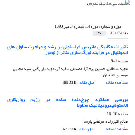
دوره و شماره:
دوره 14، شماره 7، مهر 1393
تعداد مقالات:
25
تاثیرات مکانیکی ماتریس فراسلولی بر رشد و مهاجرت سلول های
اندوتلیال در فرایند نورگ سازی متاثر از تومور
صفحه
1-9
مجید سلطانی، حسین بزم آرا، مصطفی سفیدگر، مجید بازارگان، سید مجتبی
موسوی نائینیان
مشاهده مقاله
اصل مقاله
881.73 K
بررسی عملکرد چرخ‌دنده ساده در رژیم روان‌کاری
الاستوهیدرودینامیک مخلوط
صفحه
10-16
صالح اکبرزاده، مرتضی پارسا
مشاهده مقاله
اصل مقاله
673.87 K