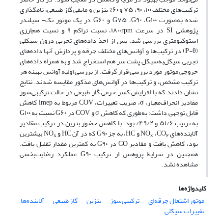
ترکیب‌های مختلف ۱۰۰، ۹۰، ۷۵ و ۶۰% بنزین و مابقی گاز طبیعی، نامگذاری
شده به‌صورت
G۱۰۰
،
G۹۰
،
G۷۵
و
G۶۰
در یک موتور تک- سیلندر
پژوهشی
SI
در سرعت
rpm
۱۸۰۰، نسبت تراکم ۹ و نسبت هم‌ارزی
استوکیومتری بررسی شد. پس از اخذ داده‌های تجربی درون سیکلی
(P-θ)
در ترکیب‌ها و آوانس‌های مختلف جرقه و پردازش آنها داده­‌های
تجربی سیکل‌به‌سیکل پشت سر هم استخراج شد و به همراه داده‌های
خروجی موتور مورد بررسی قرار گرفت. از بررسی اولیه آوانس بهینه هر
ترکیب مشخص، و ترکیب‌ها در آوانس‌های مذکور مقایسه شدند. نتایج
نشان دادند که با افزایش کسر جرمی گاز طبیعی در حالت ترکیبی‌سوز
مقادیر انحراف‌معیار،
σ
، ضریب تغییرات،
COV
مربوط به
imep
کاهش
قابل توجهی داشت؛ به‌طوری که کاهش
σ
و
COV
در
G۶۰
نسبت به
G۱۰۰
به ترتیب ۵۱/۶ و ۴۹/۲% بود. با کاهش حضور بنزین در ترکیب مقادیر
آلاینده‌های
CO
،
NO
و
HC
، به جز
G۹۰
که در آن
HC
و
NO
بیشترین
x
x
۲
بود، کاهش یافت و مقادیر
CO
در
G۹۰
به کمترین مقدار تقلیل یافت.
همچنین در شرایط پژوهش از ترکیب
G۹۰
عملکرد رضایت­‌بخشی
مشاهده نشد.
کلیدواژه‌ها
موتور اشتعال جرقه‌ای
ترکیبی‌سوز
بنزین
گاز طبیعی
آلاینده‌ها
تغییرات سیکلی