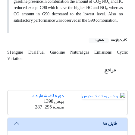
gasoline presence in combination, the amount of CO
, NO
and HC
2
x
reduced except G90 which have the higher HC and NO
, whereas,
x
CO amount in G90 decreased to the lowest level. Also, no
satisfactory performance was observed in the G90 combination.
کلیدواژه‌ها
English
SI engine
Dual Fuel
Gasoline
Natural gas
Emissions
Cyclic
Variation
مراجع
دوره 20، شماره 2
بهمن 1398
صفحه
287-295
فایل ها