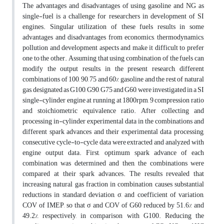
The advantages and disadvantages of using gasoline and NG as
single-fuel is a challenge for researchers in development of SI
engines. Singular utilization of these fuels results in some
advantages and disadvantages from economics, thermodynamics,
pollution and development aspects and make it difficult to prefer
one to the other. Assuming that using combination of the fuels can
modify the output results, in the present research, different
combinations of 100, 90, 75 and 60% gasoline and the rest of natural
gas, designated as G100, G90, G75 and G60, were investigated in a SI
single-cylinder engine at running at 1800rpm, 9 compression ratio
and stoichiometric equivalence ratio. After collecting and
processing in-cylinder experimental data in the combinations and
different spark advances and their experimental data processing,
consecutive cycle-to-cycle data were extracted and analyzed with
engine output data. First, optimum spark advance of each
combination was determined and then, the combinations were
compared at their spark advances. The results revealed that
increasing natural gas fraction in combination causes substantial
reductions in standard deviation, σ, and coefficient of variation,
COV of IMEP, so that σ and COV of G60 reduced by 51.6% and
49.2%, respectively, in comparison with G100. Reducing the