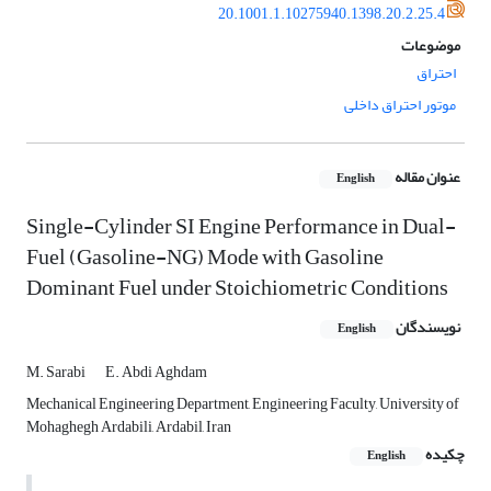
20.1001.1.10275940.1398.20.2.25.4
موضوعات
احتراق
موتور احتراق داخلی
عنوان مقاله
English
Single-Cylinder SI Engine Performance in Dual-
Fuel (Gasoline-NG) Mode with Gasoline
Dominant Fuel under Stoichiometric Conditions
نویسندگان
English
M. Sarabi
E. Abdi Aghdam
Mechanical Engineering Department, Engineering Faculty, University of
Mohaghegh Ardabili, Ardabil, Iran
چکیده
English