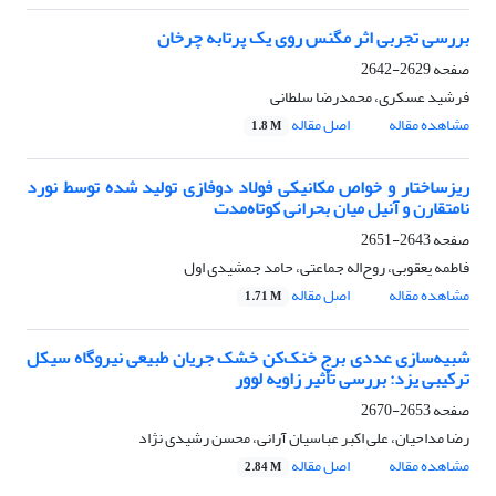
بررسی تجربی اثر مگنس روی یک پرتابه چرخان
صفحه
2629-2642
فرشید عسکری، محمدرضا سلطانی
مشاهده مقاله
اصل مقاله
1.8 M
ریزساختار و خواص مکانیکی فولاد دوفازی تولید شده توسط نورد
نامتقارن و آنیل میان بحرانی کوتاه‌مدت
صفحه
2643-2651
فاطمه یعقوبی، روح‌اله جماعتی، حامد جمشیدی اول
مشاهده مقاله
اصل مقاله
1.71 M
شبیه‌سازی عددی برج خنک‌کن خشک جریان طبیعی نیروگاه سیکل
ترکیبی یزد: بررسی تأثیر زاویه لوور
صفحه
2653-2670
رضا مداحیان، علی اکبر عباسیان آرانی، محسن رشیدی نژاد
مشاهده مقاله
اصل مقاله
2.84 M